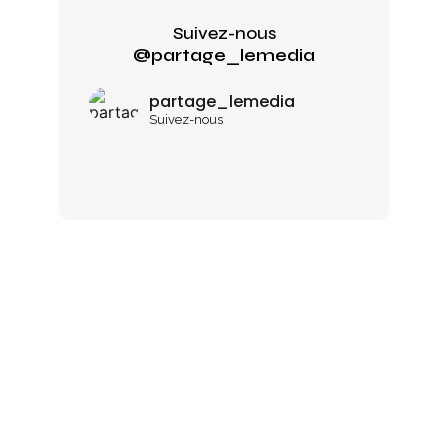
Suivez-nous
@partage_lemedia
partage_lemedia
Suivez-nous
NOTRE
NEWSLETTER
Pour ne rien louper à nos activités,
inscrivez-vous dès maintenant !