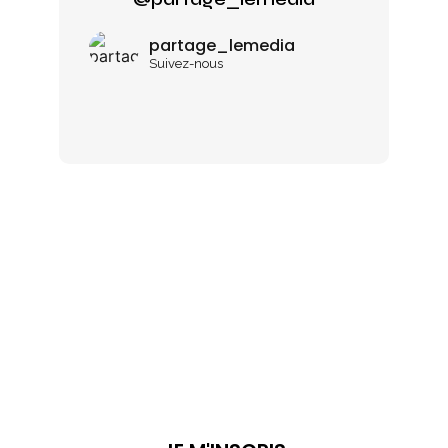
partage_lemedia
Suivez-nous
NOTRE
NEWSLETTER
Pour ne rien louper à nos activités,
inscrivez-vous dès maintenant !