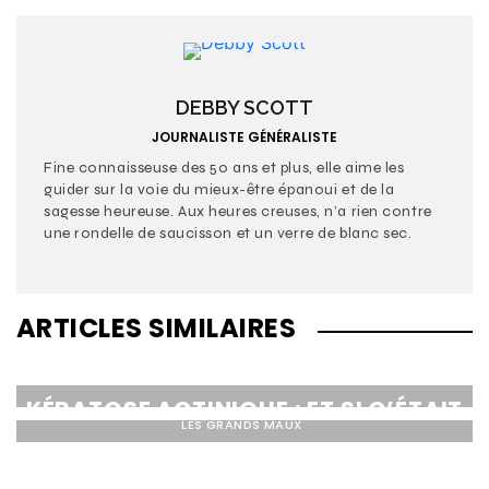
DEBBY SCOTT
JOURNALISTE GÉNÉRALISTE
Fine connaisseuse des 50 ans et plus, elle aime les
guider sur la voie du mieux-être épanoui et de la
sagesse heureuse. Aux heures creuses, n’a rien contre
une rondelle de saucisson et un verre de blanc sec.
ARTICLES SIMILAIRES
LES GRANDS MAUX
KÉRATOSE ACTINIQUE : ET SI C’ÉTAIT
LES GRANDS MAUX
MOI ?
3 BONNES NOUVELLES SUR ALZHEIMER