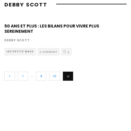
DEBBY SCOTT
50 ANS ET PLUS : LES BILANS POUR VIVRE PLUS
SEREINEMENT
DEBBY SCOTT
·
LES PETITS MAUX
1 COMMENT
4
…
1
9
10
11